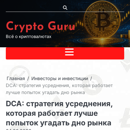
Перейти
к
содержимому
Crypto Guru
Всё о криптовалютах
Главная
Инвесторы и инвестиции
DCA: стратегия усреднения, которая работает
лучше попыток угадать дно рынка
DCA: стратегия усреднения,
которая работает лучше
попыток угадать дно рынка