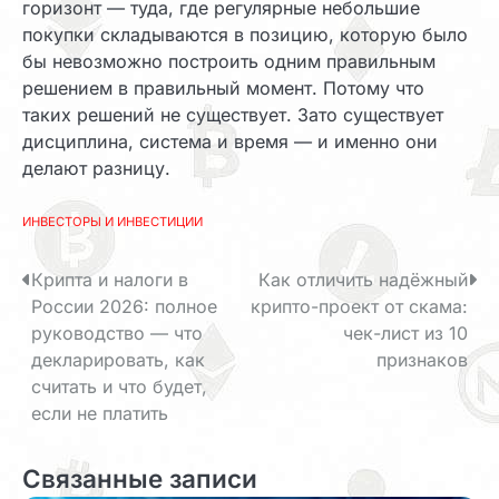
горизонт — туда, где регулярные небольшие
покупки складываются в позицию, которую было
бы невозможно построить одним правильным
решением в правильный момент. Потому что
таких решений не существует. Зато существует
дисциплина, система и время — и именно они
делают разницу.
ИНВЕСТОРЫ И ИНВЕСТИЦИИ
Н
Крипта и налоги в
Как отличить надёжный
России 2026: полное
крипто-проект от скама:
а
руководство — что
чек-лист из 10
в
декларировать, как
признаков
считать и что будет,
и
если не платить
г
Связанные записи
а