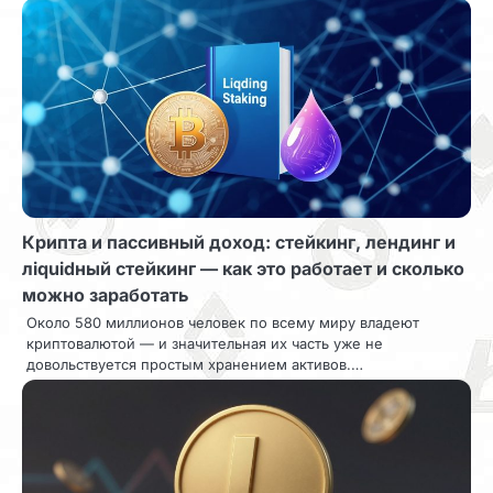
ц
и
я
п
о
з
Крипта и пассивный доход: стейкинг, лендинг и
а
лiquidный стейкинг — как это работает и сколько
можно заработать
п
Около 580 миллионов человек по всему миру владеют
и
криптовалютой — и значительная их часть уже не
довольствуется простым хранением активов.…
с
я
м