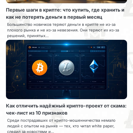
з
Первые шаги в крипте: что купить, где хранить и
а
как не потерять деньги в первый месяц
п
Большинство новичков теряют деньги в крипте не из-за
плохого рынка и не из-за невезения. Они теряют их из-за
и
решений, принятых…
с
я
м
Как отличить надёжный крипто-проект от скама:
чек-лист из 10 признаков
Среди пострадавших от крипто-мошенничества немало
людей с опытом на рынке — тех, кто читал white paper,
следил за новостями и…