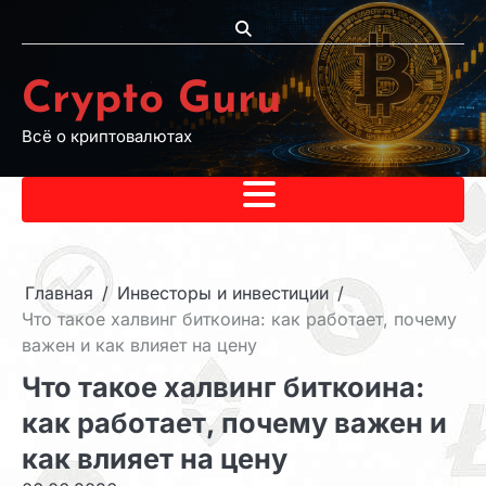
Перейти
к
содержимому
Crypto Guru
Всё о криптовалютах
Главная
Инвесторы и инвестиции
Что такое халвинг биткоина: как работает, почему
важен и как влияет на цену
Что такое халвинг биткоина:
как работает, почему важен и
как влияет на цену