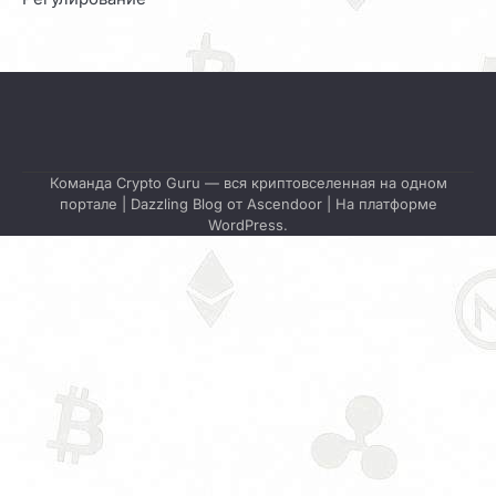
Команда Crypto Guru — вся криптовселенная на одном
портале | Dazzling Blog от
Ascendoor
| На платформе
WordPress
.