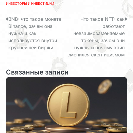
ИНВЕСТОРЫ И ИНВЕСТИЦИИ
Н
BNB: что такое монета
Что такое NFT: как
Binance, зачем она
работают
а
нужна и как
невзаимозаменяемые
в
используется внутри
токены, зачем они
крупнейшей биржи
нужны и почему хайп
и
сменился скептицизмом
г
Связанные записи
а
ц
и
я
п
о